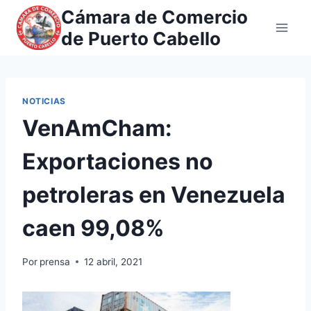
Saltar
Cámara de Comercio
al
de Puerto Cabello
contenido
NOTICIAS
VenAmCham:
Exportaciones no
petroleras en Venezuela
caen 99,08%
Por
prensa
12 abril, 2021