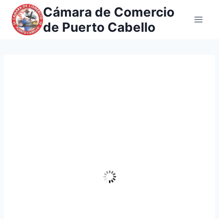
Saltar
Cámara de Comercio
al
de Puerto Cabello
contenido