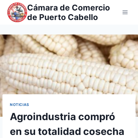
Saltar
Cámara de Comercio
al
de Puerto Cabello
contenido
NOTICIAS
Agroindustria compró
en su totalidad cosecha