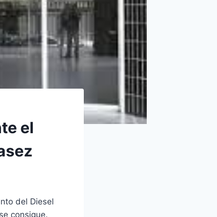
te el
casez
nto del Diesel
 se consigue.