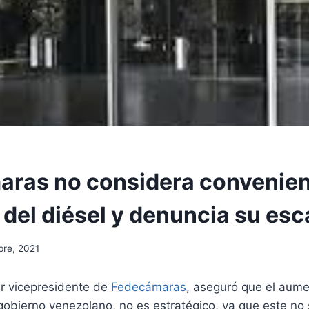
ras no considera convenien
del diésel y denuncia su es
bre, 2021
er vicepresidente de
Fedecámaras
, aseguró que el aume
gobierno venezolano, no es estratégico, ya que este no