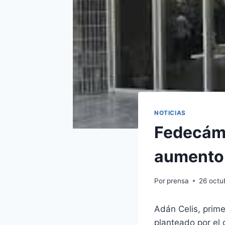
NOTICIAS
Fedecáma
aumento 
Por
prensa
26 octu
Adán Celis, prim
planteado por el 