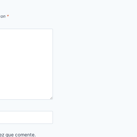
 con
*
vez que comente.