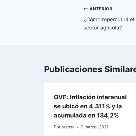
Navegación
ANTERIOR
¿Cómo repercutirá el 
de
sector agrícola?
entradas
Publicaciones Similar
OVF: Inflación interanual
se ubicó en 4.311% y la
acumulada en 134,2%
Por
prensa
9 marzo, 2021