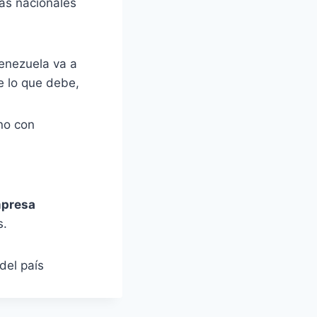
tas nacionales
Venezuela va a
e lo que debe,
no con
mpresa
s.
del país