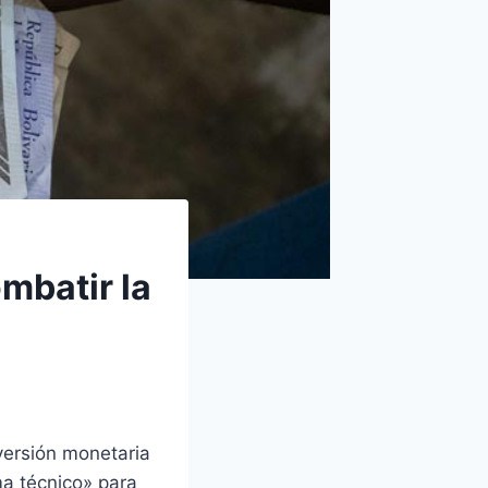
mbatir la
versión monetaria
a técnico» para