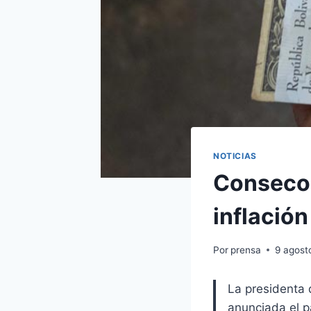
NOTICIAS
Consecom
inflación
Por
prensa
9 agost
La presidenta 
anunciada el p