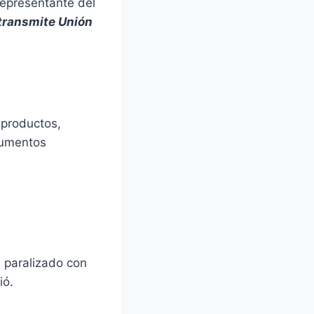
representante del
transmite Unión
 productos,
aumentos
 paralizado con
ió.