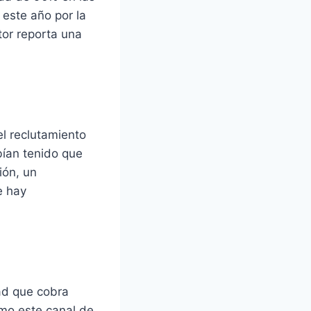
 este año por la
tor reporta una
l reclutamiento
bían tenido que
ión, un
e hay
ad que cobra
imo este canal de