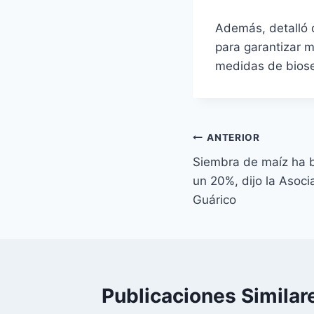
Además, detalló 
para garantizar m
medidas de bios
Navegación
ANTERIOR
Siembra de maíz ha 
de
un 20%, dijo la Asoc
entradas
Guárico
Publicaciones Similar