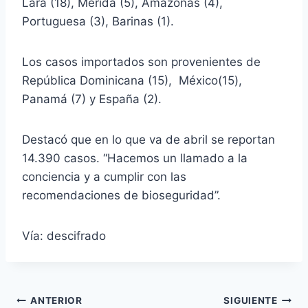
Lara (18), Mérida (5), Amazonas (4),
Portuguesa (3), Barinas (1).
Los casos importados son provenientes de
República Dominicana (15), México(15),
Panamá (7) y España (2).
Destacó que en lo que va de abril se reportan
14.390 casos. “Hacemos un llamado a la
conciencia y a cumplir con las
recomendaciones de bioseguridad”.
Vía: descifrado
Navegación
ANTERIOR
SIGUIENTE