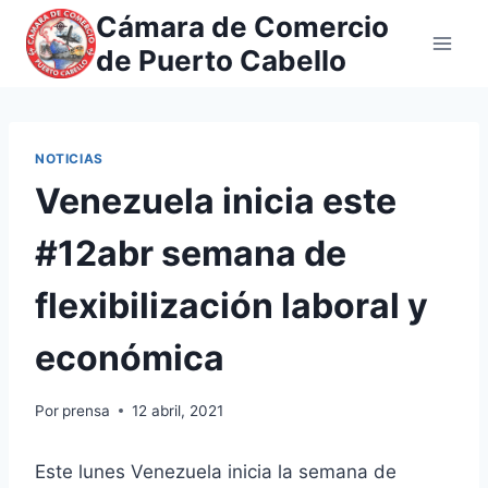
Saltar
Cámara de Comercio
al
de Puerto Cabello
contenido
NOTICIAS
Venezuela inicia este
#12abr semana de
flexibilización laboral y
económica
Por
prensa
12 abril, 2021
Este lunes Venezuela inicia la semana de