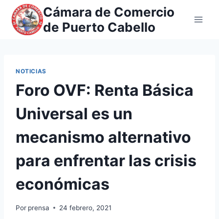
Saltar
Cámara de Comercio
al
de Puerto Cabello
contenido
NOTICIAS
Foro OVF: Renta Básica
Universal es un
mecanismo alternativo
para enfrentar las crisis
económicas
Por
prensa
24 febrero, 2021