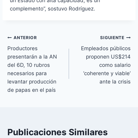
un Estado con alta capacidad, es un
complemento”, sostuvo Rodríguez.
Navegación
ANTERIOR
SIGUIENTE
Productores
Empleados públicos
de
presentarán a la AN
proponen US$214
entradas
del 6D, 10 rubros
como salario
necesarios para
‘coherente y viable’
levantar producción
ante la crisis
de papas en el país
Publicaciones Similares