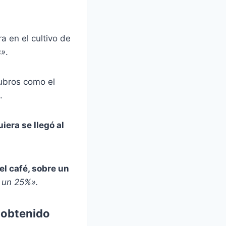
 en el cultivo de
s»
.
rubros como el
.
iera se llegó al
el café, sobre un
r un 25%».
s obtenido