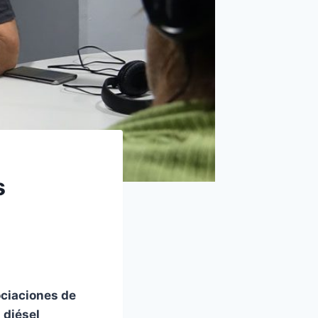
s
ociaciones de
 diésel