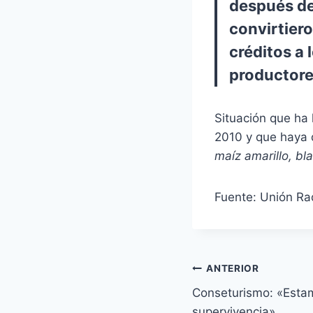
después de 
convirtiero
créditos a 
productor
Situación que ha 
2010 y que haya 
maíz amarillo, bl
Fuente: Unión Ra
Navegación
ANTERIOR
Conseturismo: «Est
de
supervivencia»