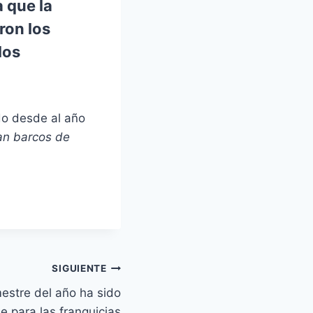
 que la
ron los
los
do desde al año
an barcos de
SIGUIENTE
mestre del año ha sido
e para las franquicias