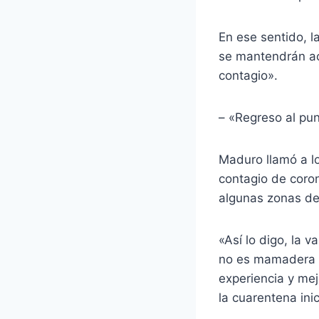
En ese sentido, l
se mantendrán act
contagio».
– «Regreso al pun
Maduro llamó a l
contagio de coron
algunas zonas de
«Así lo digo, la v
no es mamadera 
experiencia y mej
la cuarentena in