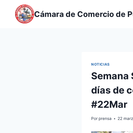
Saltar
al
Cámara de Comercio de P
contenido
NOTICIAS
Semana S
días de c
#22Mar
Por
prensa
22 marz