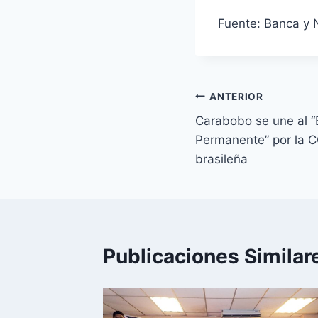
Fuente: Banca y 
Navegación
ANTERIOR
Carabobo se une al 
de
Permanente” por la C
entradas
brasileña
Publicaciones Similar