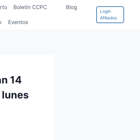
rto
Boletín CCPC
Blog
Login
Afiliados
o
Eventos
an 14
 lunes