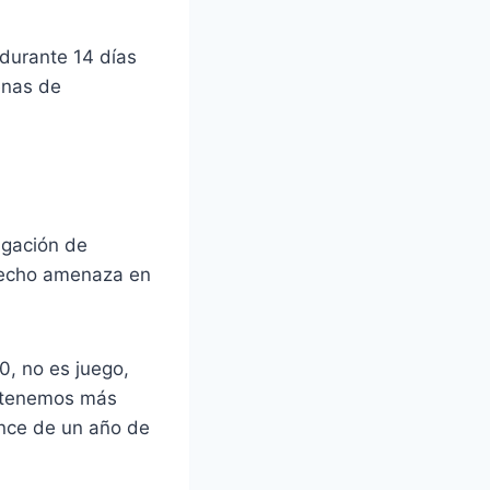
 durante 14 días
enas de
igación de
 hecho amenaza en
20, no es juego,
 tenemos más
ance de un año de