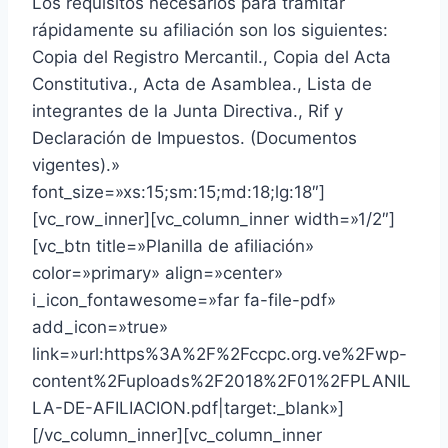
Los requisitos necesarios para tramitar
rápidamente su afiliación son los siguientes:
Copia del Registro Mercantil., Copia del Acta
Constitutiva., Acta de Asamblea., Lista de
integrantes de la Junta Directiva., Rif y
Declaración de Impuestos. (Documentos
vigentes).»
font_size=»xs:15;sm:15;md:18;lg:18″]
[vc_row_inner][vc_column_inner width=»1/2″]
[vc_btn title=»Planilla de afiliación»
color=»primary» align=»center»
i_icon_fontawesome=»far fa-file-pdf»
add_icon=»true»
link=»url:https%3A%2F%2Fccpc.org.ve%2Fwp-
content%2Fuploads%2F2018%2F01%2FPLANIL
LA-DE-AFILIACION.pdf|target:_blank»]
[/vc_column_inner][vc_column_inner