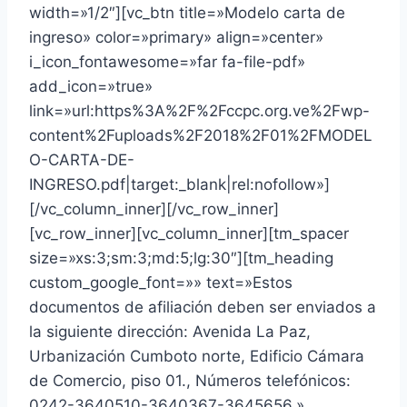
width=»1/2″][vc_btn title=»Modelo carta de
ingreso» color=»primary» align=»center»
i_icon_fontawesome=»far fa-file-pdf»
add_icon=»true»
link=»url:https%3A%2F%2Fccpc.org.ve%2Fwp-
content%2Fuploads%2F2018%2F01%2FMODEL
O-CARTA-DE-
INGRESO.pdf|target:_blank|rel:nofollow»]
[/vc_column_inner][/vc_row_inner]
[vc_row_inner][vc_column_inner][tm_spacer
size=»xs:3;sm:3;md:5;lg:30″][tm_heading
custom_google_font=»» text=»Estos
documentos de afiliación deben ser enviados a
la siguiente dirección: Avenida La Paz,
Urbanización Cumboto norte, Edificio Cámara
de Comercio, piso 01., Números telefónicos:
0242-3640510-3640367-3645656.»