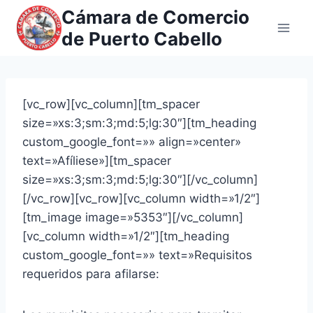
Saltar
Cámara de Comercio
al
de Puerto Cabello
contenido
[vc_row][vc_column][tm_spacer
size=»xs:3;sm:3;md:5;lg:30″][tm_heading
custom_google_font=»» align=»center»
text=»Afíliese»][tm_spacer
size=»xs:3;sm:3;md:5;lg:30″][/vc_column]
[/vc_row][vc_row][vc_column width=»1/2″]
[tm_image image=»5353″][/vc_column]
[vc_column width=»1/2″][tm_heading
custom_google_font=»» text=»Requisitos
requeridos para afilarse: